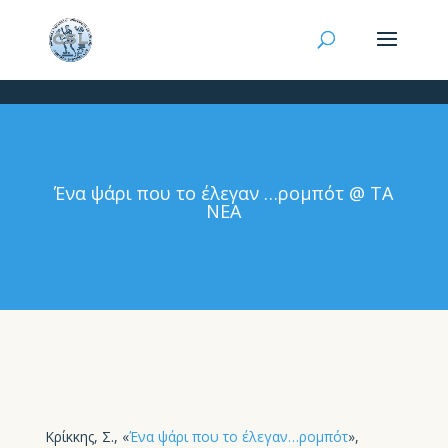
Ένα ψάρι που το έλεγαν …ρομπότ @ ΤΑ
ΝΕΑ
Κρίκκης, Σ., «
Ένα ψάρι που το έλεγαν…ρομπότ
»,