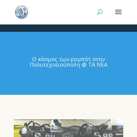
Ο κόσμος των ρομπότ στην
Πολυτεχνειούπολη @ ΤΑ ΝΕΑ