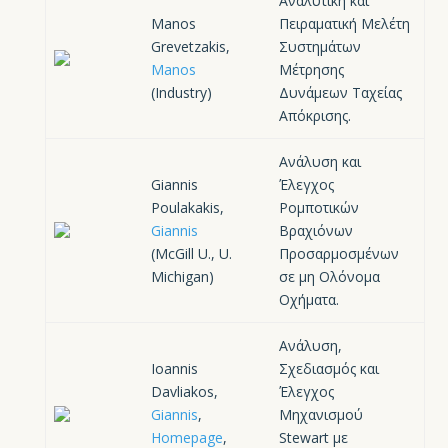
Αναλυτική και
Manos
Πειραματική Μελέτη
Grevetzakis,
Συστημάτων
Manos
Μέτρησης
(Industry)
Δυνάμεων Ταχείας
Απόκρισης.
Ανάλυση και
Giannis
Έλεγχος
Poulakakis,
Ρομποτικών
Giannis
Βραχιόνων
(McGill U., U.
Προσαρμοσμένων
Michigan)
σε μη Ολόνομα
Οχήματα.
Aνάλυση,
Ioannis
Σχεδιασμός και
Davliakos,
Έλεγχος
Giannis
,
Mηχανισμού
Homepage
,
Stewart με