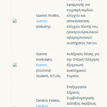
εφαρμογής για
εγγραφή κερδών
Giannis Roditis,
ελέγχου και
Giannis
αποκατάσταση
(Industry)
ελέγχου πίεσης του
ηλεκτροϋδραυλικού
τηλερομποτικού
συστήματος Sarcos.
Giannis
Ανάδραση Θέσης για
Kontolatis,
την Οπτική Οδήγηση
Giannis
Εξομοιωτή
(Doctoral
Διαστημικού
Student, NTUA)
Ρομπότ.
Επεξεργασία
Σήματος
Συμβολομετρικής
Dimitris Felekis,
Διάταξης Ακρίβειας
Dimitris