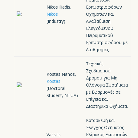
Nikos Iliadis,
Ερπυστριοφόρων
Nikos
Οχημάτων και
(Industry)
Αναβάθμιση
Ελεγχόμενου
Πειραματικού
Ερπυστριοφόρου με
Αισθητήρες.
Τεχνικές
Σχεδιασμού
Kostas Nanos,
Δρόμου για Μη
Kostas
Ολόνομα Συστήματα
(Doctoral
με Εφαρμογές σε
Student, NTUA)
Επίγεια και
Διαστημικά Οχήματα.
Kατασκευή και
Έλεγχος Oχήματος
Vassilis
Kλίμακος Eκατοστών