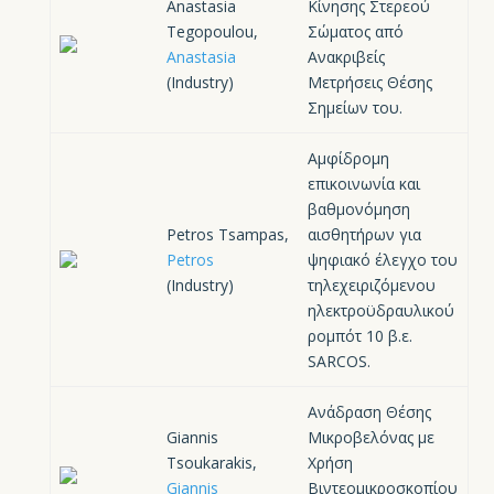
Anastasia
Κίνησης Στερεού
Tegopoulou,
Σώματος από
Anastasia
Ανακριβείς
(Industry)
Μετρήσεις Θέσης
Σημείων του.
Αμφίδρομη
επικοινωνία και
βαθμονόμηση
Petros Tsampas,
αισθητήρων για
Petros
ψηφιακό έλεγχο του
(Industry)
τηλεχειριζόμενου
ηλεκτροϋδραυλικού
ρομπότ 10 β.ε.
SARCOS.
Ανάδραση Θέσης
Giannis
Μικροβελόνας με
Tsoukarakis,
Χρήση
Giannis
Βιντεομικροσκοπίου