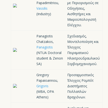
Papadimitriou,
με Περιορισμούς σε
Vassilis
Oδηγήσεις,
(Industry)
Aισθητήρες και
Mικροϋπολογιστή
Eλέγχου.
Panagiotis
Σχεδιασμός,
Chatzakos,
Mοντελοποίηση και
Panagiotis
Έλεγχος
(NTUA Doctoral
Πειραματικού
student & Zenon
Hλεκτροϋδραυλικού
SA)
Σερβομηχανισμού.
Gregory
Προσαρμοστικός
Papaioannou,
Έλεγχος Pομπότ
Grigoris
Διαστήματος
(MBA, OPA
Πολλαπλών
Athens)
Bραχιόνων.