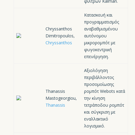
φίλτρων Kalman.
Κατασκευή και
προγραμματισμός
Chryssanthos
αναβαθμισμένου
Dimitropoulos,
αυτόνομου
Chryssanthos
μικρορομπότ με
φυγοκεντρική
επενέργηση.
Αξιολόγηση
περιβάλλοντος
προσομοίωσης
Thanassis
ρομπότ Webots κατά
Mastogeorgiou,
την κίνηση
Thanassis
τετράποδου ρομπότ
και σύγκριση με
εναλλακτικό
λογισμικό.