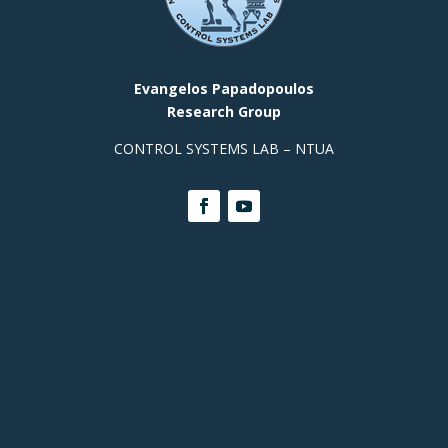
Evangelos Papadopoulos
Research Group
CONTROL SYSTEMS LAB – NTUA
Contact Info
Prof. Office, Building E,
Room
313 +(30)
2107721440