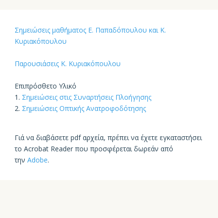
Σημειώσεις μαθήματος Ε. Παπαδόπουλου και Κ.
Κυριακόπουλου
Παρουσιάσεις Κ. Κυριακόπουλου
Επιπ
ρόσθετο
Υλικό
1.
Σημειώσεις στις Συναρτήσεις Πλοήγησης
2.
Σημειώσεις Οπτικής Ανατροφοδότησης
Γιά
να
δι
αβ
άσετε
pdf α
ρχεί
α, π
ρέ
π
ει
να
έχετε
εγκ
ατα
στήσει
το
Acrobat Reader π
ου
π
ροσφέρετ
αι
δωρεάν
από
την
Adobe
.