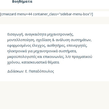
Βοηθήματα
[cmwizard menu=44 container_class="sidebar-menu-box"/]
Eισ
α
γωγή
, ανα
γκ
α
ιότητ
α
μηχ
α
νοτρονικής
,
μοντελλο
π
οίηση
,
σχεδί
α
ση
& α
νάλυση
συστημάτων
,
εφ
α
ρμοσμένος
έλεγχος
, α
ισθητήρες
, επ
ενεργητές
,
ηλεκτρονικά
γι
α
μηχ
α
νοτρονικά
συστήμ
ατα,
μικροϋ
π
ολογιστές
και επ
ικοινωνίες
, λ/σ πρα
γμ
α
τικού
χρόνου
, κατα
σκευ
α
στικά
θέμ
ατα.
Διδάσκων
: Ε. Παπα
δό
π
ουλος