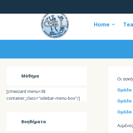
Home
Tea
Μάθημα
Οι
α
σκή
Ομάδα 
[cmwizard menu=38
container_class="sidebar-menu-box"/]
Ομάδα 
Ομάδα 
Βοηθήματα
Λυμένες