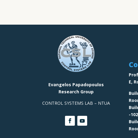
Co
Prof
E,
R
Evangelos Papadopoulos
Research Group
Buil
Ro
CONTROL SYSTEMS LAB – NTUA
Bui
-102
Bui
Ro