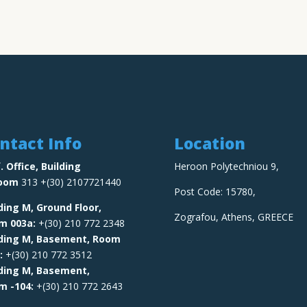
ntact Info
Location
. Office, Building
Heroon Polytechniou 9,
oom
313 +(30) 2107721440
Post Code: 15780,
ding M, Ground Floor,
Zografou, Athens, GREECE
om
003a:
+(30) 210 772 2348
lding M, Basement, Room
:
+(30) 210 772 3512
lding M, Basement,
om
-104:
+(30) 210 772 2643