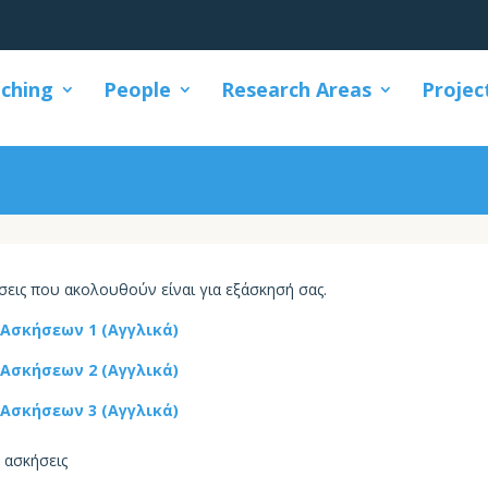
ching
People
Research Areas
Projec
Ασκήσεις
σεις
π
ου
α
κολουθούν
είν
αι
γι
α
εξάσκησή
σας.
Ασκήσεων 1 (Aγγλικά)
Ασκήσεων 2 (Αγγλικά)
Ασκήσεων 3 (Αγγλικά)
α
σκήσεις